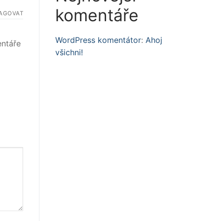
komentáře
AGOVAT
WordPress komentátor
:
Ahoj
entáře
všichni!