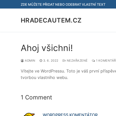
Přeskočit
ZDE MŮŽETE PŘIDAT NEBO ODEBRAT VLASTNÍ TEXT
na
obsah
HRADECAUTEM.CZ
Ahoj všichni!
ADMIN
3. 6. 2022
NEZAŘAZENÉ
1 KOMENTÁŘ
Vítejte ve WordPressu. Toto je váš první příspě
tvorbou vlastního webu.
1 Comment
WORDPRESS KOMENTÁTOR